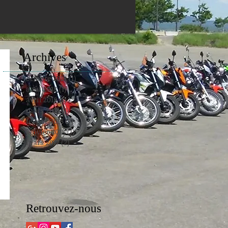
Archives
octobre 2018
(1)
1 post
août 2018
(1)
1 post
avril 2018
(1)
1 post
mars 2018
(1)
1 post
février 2018
(1)
1 post
janvier 2018
(1)
1 post
mars 2017
(2)
2 posts
Retrouvez-nous